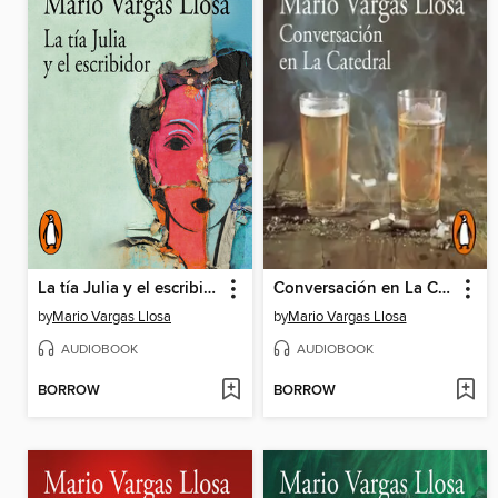
La tía Julia y el escribidor
Conversación en La Catedral
by
Mario Vargas Llosa
by
Mario Vargas Llosa
AUDIOBOOK
AUDIOBOOK
BORROW
BORROW