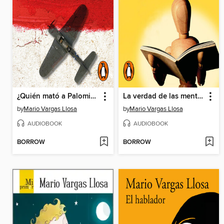
¿Quién mató a Palomino Molero?
La verdad de las mentiras
by
Mario Vargas Llosa
by
Mario Vargas Llosa
AUDIOBOOK
AUDIOBOOK
BORROW
BORROW