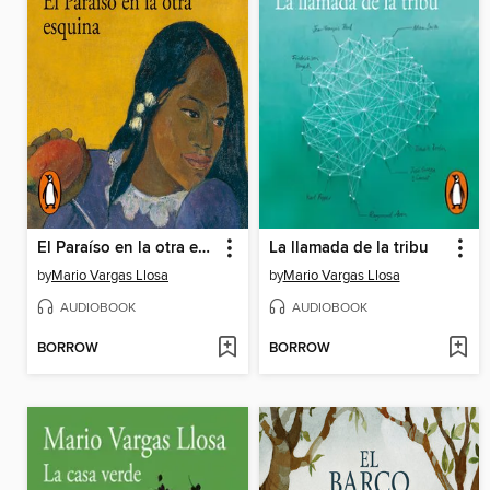
El Paraíso en la otra esquina
La llamada de la tribu
by
Mario Vargas Llosa
by
Mario Vargas Llosa
AUDIOBOOK
AUDIOBOOK
BORROW
BORROW