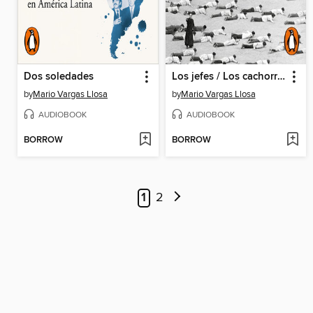
Dos soledades
Los jefes / Los cachorros
by
Mario Vargas Llosa
by
Mario Vargas Llosa
AUDIOBOOK
AUDIOBOOK
BORROW
BORROW
1
2