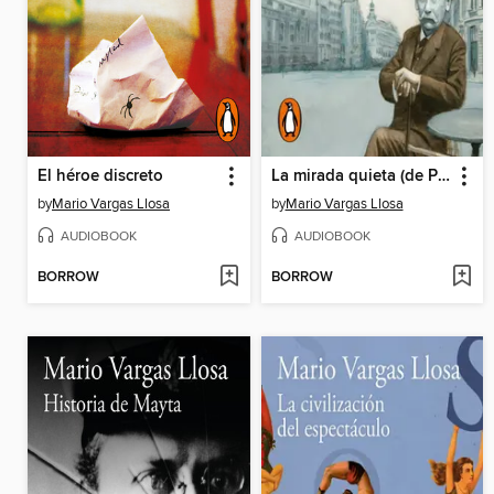
El héroe discreto
La mirada quieta (de Pérez Galdós)
by
Mario Vargas Llosa
by
Mario Vargas Llosa
AUDIOBOOK
AUDIOBOOK
BORROW
BORROW