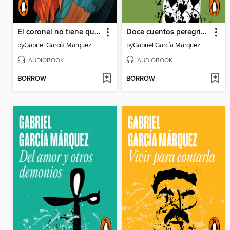
El coronel no tiene quien le escriba
Doce cuentos peregrinos
by
Gabriel García Márquez
by
Gabriel García Márquez
AUDIOBOOK
AUDIOBOOK
BORROW
BORROW