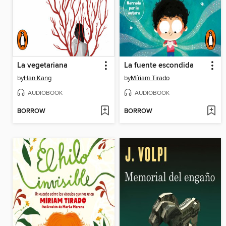
La vegetariana
La fuente escondida
by
Han Kang
by
Míriam Tirado
AUDIOBOOK
AUDIOBOOK
BORROW
BORROW