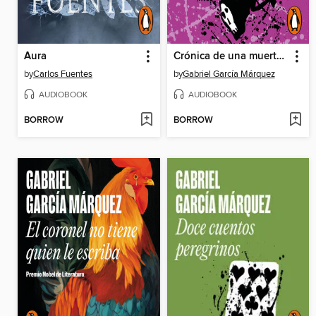
Aura
Crónica de una muerte anunciada
by
Carlos Fuentes
by
Gabriel García Márquez
AUDIOBOOK
AUDIOBOOK
BORROW
BORROW