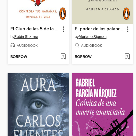
El Club de las 5 de la mañana (latino)
El poder de las palabras
by
Robin Sharma
by
Mariano Sigman
AUDIOBOOK
AUDIOBOOK
BORROW
BORROW