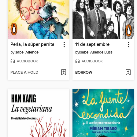
Perla, la súper perrita
11 de septiembre
by
Isabel Allende
by
Isabel Allende Bussi
AUDIOBOOK
AUDIOBOOK
PLACE A HOLD
BORROW