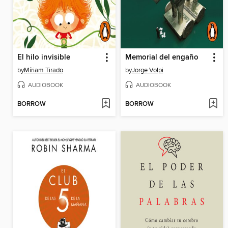
El hilo invisible
Memorial del engaño
by
Míriam Tirado
by
Jorge Volpi
AUDIOBOOK
AUDIOBOOK
BORROW
BORROW