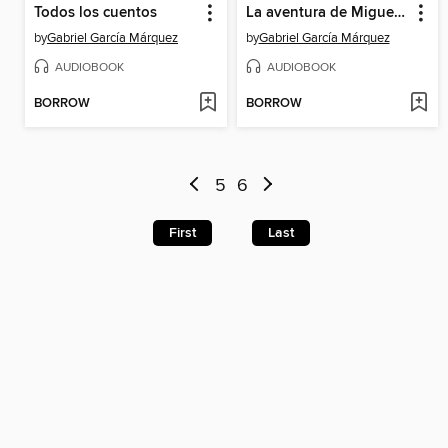
Todos los cuentos
La aventura de Miguel Littín clandestino en Chile
by
Gabriel García Márquez
by
Gabriel García Márquez
AUDIOBOOK
AUDIOBOOK
BORROW
BORROW
5
6
First
Last