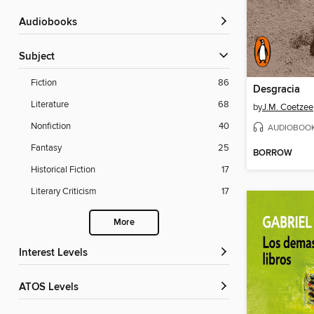
Audiobooks
Subject
Fiction
86
Desgracia
Literature
68
by
J.M. Coetzee
Nonfiction
40
AUDIOBOO
Fantasy
25
BORROW
Historical Fiction
17
Literary Criticism
17
More
Interest Levels
ATOS Levels