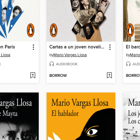
n París
Cartas a un joven novelista
El bar
 Llosa
by
Mario Vargas Llosa
by
Mario
K
AUDIOBOOK
AUD
BORROW
BORR