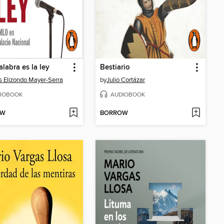
alabra es la ley
Bestiario
s Elizondo Mayer-Serra
by
Julio Cortázar
IOBOOK
AUDIOBOOK
OW
BORROW