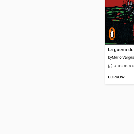
by
Mario Vargas
AUDIOBOO
BORROW