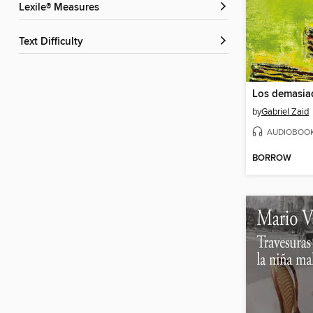
Lexile® Measures
Text Difficulty
Los demasiad
by
Gabriel Zaid
AUDIOBOO
BORROW