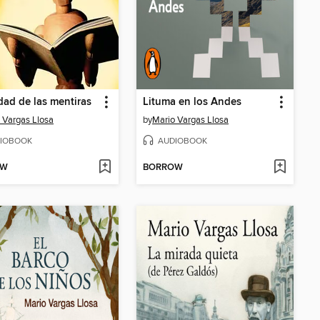
dad de las mentiras
Lituma en los Andes
 Vargas Llosa
by
Mario Vargas Llosa
IOBOOK
AUDIOBOOK
OW
BORROW