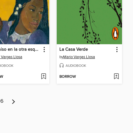
El Paraíso en la otra esquina
La Casa Verde
 Vargas Llosa
by
Mario Vargas Llosa
IOBOOK
AUDIOBOOK
OW
BORROW
6