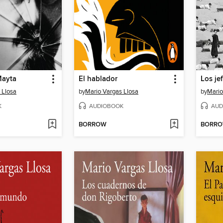
Mayta
El hablador
Los je
 Llosa
by
Mario Vargas Llosa
by
Mario
K
AUDIOBOOK
AUD
BORROW
BORR