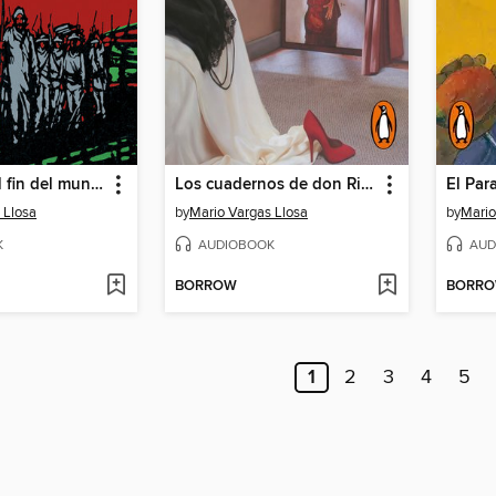
La guerra del fin del mundo
Los cuadernos de don Rigoberto
 Llosa
by
Mario Vargas Llosa
by
Mario
K
AUDIOBOOK
AUD
BORROW
BORR
1
2
3
4
5