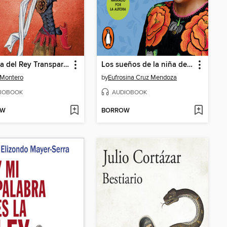
Historia del Rey Transparente
Los sueños de la niña de la montaña
 Montero
by
Eufrosina Cruz Mendoza
IOBOOK
AUDIOBOOK
OW
BORROW