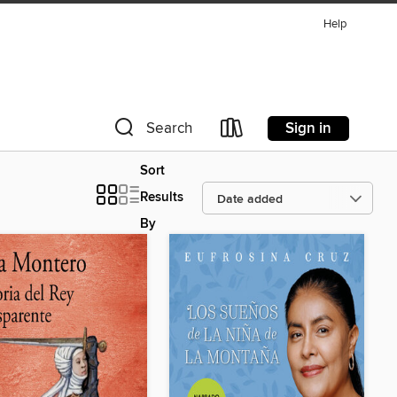
Help
Sign in
Search
Sort
Results
By