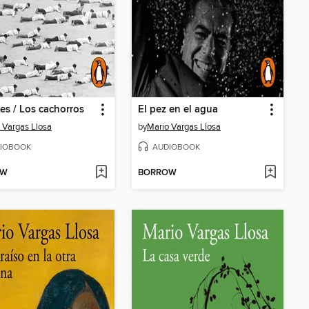
fes / Los cachorros
El pez en el agua
 Vargas Llosa
by
Mario Vargas Llosa
IOBOOK
AUDIOBOOK
OW
BORROW