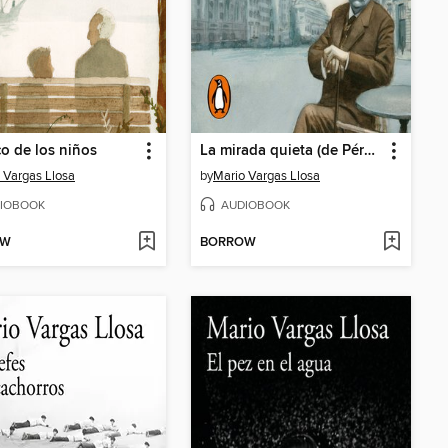
co de los niños
La mirada quieta (de Pérez Galdós)
 Vargas Llosa
by
Mario Vargas Llosa
IOBOOK
AUDIOBOOK
OW
BORROW