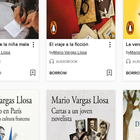
e la niña mala
El viaje a la ficción
La ver
 Llosa
by
Mario Vargas Llosa
by
Mario
K
AUDIOBOOK
AUD
D
BORROW
BORR