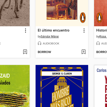
El último encuentro
by
Sándor Márai
by
Rosa
K
AUDIOBOOK
AUD
BORROW
BORR