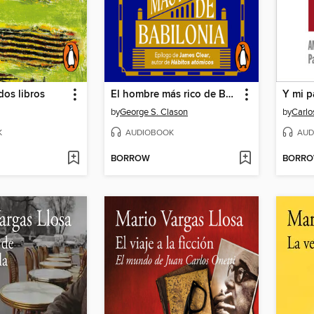
os libros
El hombre más rico de Babilonia
Y mi p
by
George S. Clason
by
Carlo
K
AUDIOBOOK
AUD
BORROW
BORR