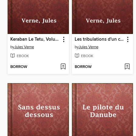
Keraban Le Tetu, Volume I
Les tribulations d'un chinois en Chine
by
Jules Verne
by
Jules Verne
EBOOK
EBOOK
BORROW
BORROW