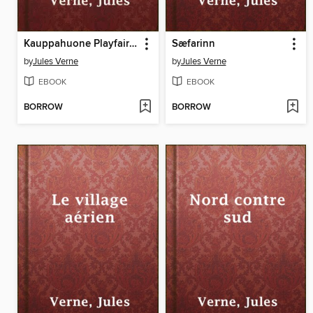
Kauppahuone Playfair ja Kumpp
Sæfarinn
by
Jules Verne
by
Jules Verne
EBOOK
EBOOK
BORROW
BORROW