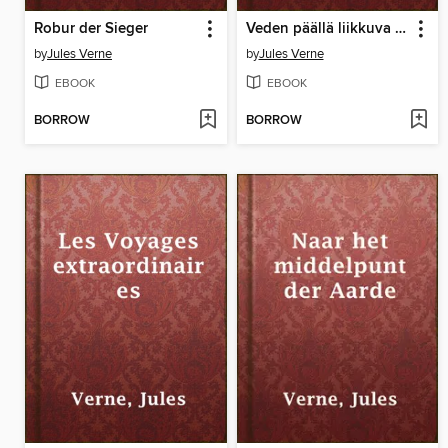
Robur der Sieger
Veden päällä liikkuva kaupunki
by
Jules Verne
by
Jules Verne
EBOOK
EBOOK
BORROW
BORROW