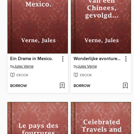
Ein Drama in Mexico.
Wonderlijke avonturen van een Chinees, gevolgd door Muiterij aan boord der 'Bounty'
by
Jules Verne
by
Jules Verne
EBOOK
EBOOK
BORROW
BORROW