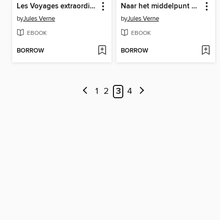
Les Voyages extraordinaires
Naar het middelpunt der Aarde
by
Jules Verne
by
Jules Verne
EBOOK
EBOOK
BORROW
BORROW
1
2
3
4