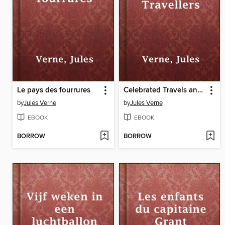
Le pays des fourrures
Celebrated Travels and Travellers
by
Jules Verne
by
Jules Verne
EBOOK
EBOOK
BORROW
BORROW