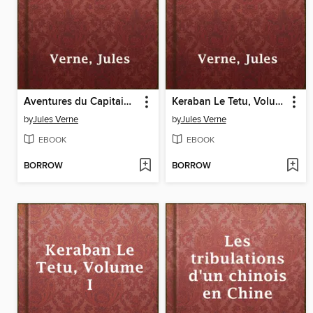
Aventures du Capitaine Hatteras
Keraban Le Tetu, Volume II
by
Jules Verne
by
Jules Verne
EBOOK
EBOOK
BORROW
BORROW