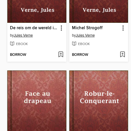
De reis om de wereld in tachtig dagen
Michel Strogoff
by
Jules Verne
by
Jules Verne
EBOOK
EBOOK
BORROW
BORROW